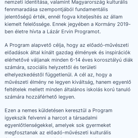
nemzeti identitása, valamint Magyarország kulturális
fennmaradása szempontjából fundamentális
jelentőségű érték, ennél fogva kiteljesítés az állam
kiemelt felelőssége. Ennek jegyében a Kormány 2019-
ben életre hívta a Lázár Ervin Programot.
A Program alapvető célja, hogy az előadó-művészeti
előadások által kínált gazdag élmények és inspirációk
elérhetővé váljanak minden 6-14 éves korosztályú diák
számára, szociális helyzettől és területi
elhelyezkedéstől függetlenül. A cél az, hogy a
művészeti élmény ne legyen kiváltság, hanem egyenlő
Lépjen be a jelentkezései kezeléséhez!
feltételek mellett minden általános iskolás korú tanuló
Bejelentkezés
számára hozzáférhető legyen.
Ezen a nemes küldetésen keresztül a Program
Regisztráció
igyekszik felvenni a harcot a társadalmi
egyenlőtlenségekkel, amelyek sok gyermeket
megfosztanak az előadó-művészeti kulturális