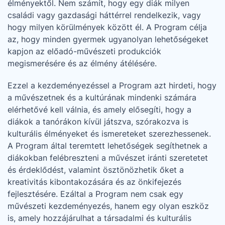
élményektől. Nem számít, hogy egy diák milyen
családi vagy gazdasági háttérrel rendelkezik, vagy
hogy milyen körülmények között él. A Program célja
az, hogy minden gyermek ugyanolyan lehetőségeket
kapjon az előadó-művészeti produkciók
megismerésére és az élmény átélésére.
Ezzel a kezdeményezéssel a Program azt hirdeti, hogy
a művészetnek és a kultúrának mindenki számára
elérhetővé kell válnia, és amely elősegíti, hogy a
diákok a tanórákon kívül játszva, szórakozva is
kulturális élményeket és ismereteket szerezhessenek.
A Program által teremtett lehetőségek segíthetnek a
diákokban felébreszteni a művészet iránti szeretetet
és érdeklődést, valamint ösztönözhetik őket a
kreativitás kibontakozására és az önkifejezés
fejlesztésére. Ezáltal a Program nem csak egy
művészeti kezdeményezés, hanem egy olyan eszköz
is, amely hozzájárulhat a társadalmi és kulturális